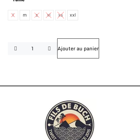
l
m
s
xl
xs
xxl
Ajouter au panier