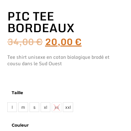
PIC TEE
BORDEAUX
34,00
€
20,00
€
Tee shirt unisexe en coton biologique brodé et
cousu dans le Sud Ouest
Taille
l
m
s
xl
xs
xxl
Couleur